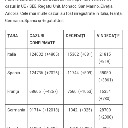
cazuri în UE / SEE, Regatul Unit, Monaco, San Marino, Elveția,
Andora. Cele mai multe cazuri au fost înregistrate în Italia, Franţa,
Germania, Spania și Regatul Unit.
ŢARA
CAZURI
DECEDAȚI
VINDECAŢI
*
CONFIRMATE
Italia
124632 (+4805)
15362 (+681)
21815
(+819)
Spania
124736 (+7026)
11744 (+809)
38080
(+3861)
Franţa
68605 (+4267)
7560 (+1053)
16354
(+780)
Germania
91714 (+12018)
1342 (+325)
28700
(+2300)