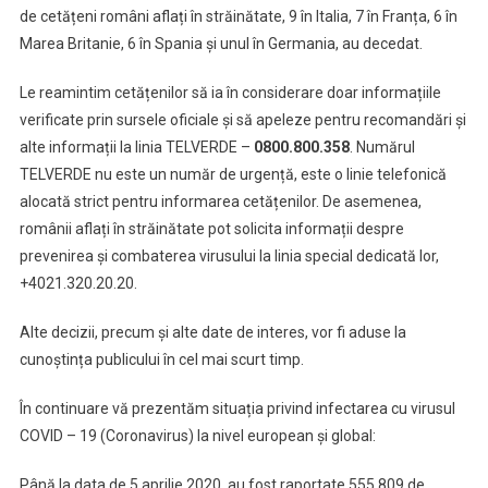
de cetățeni români aflați în străinătate, 9 în Italia, 7 în Franța, 6 în
Marea Britanie, 6 în Spania și unul în Germania, au decedat.
Le reamintim cetățenilor să ia în considerare doar informațiile
verificate prin sursele oficiale și să apeleze pentru recomandări și
alte informații la linia TELVERDE –
0800.800.358
. Numărul
TELVERDE nu este un număr de urgență, este o linie telefonică
alocată strict pentru informarea cetățenilor. De asemenea,
românii aflați în străinătate pot solicita informații despre
prevenirea și combaterea virusului la linia special dedicată lor,
+4021.320.20.20.
Alte decizii, precum și alte date de interes, vor fi aduse la
cunoștința publicului în cel mai scurt timp.
În continuare vă prezentăm situația privind infectarea cu virusul
COVID – 19 (Coronavirus) la nivel european și global:
Până la data de 5 aprilie 2020, au fost raportate 555.809 de