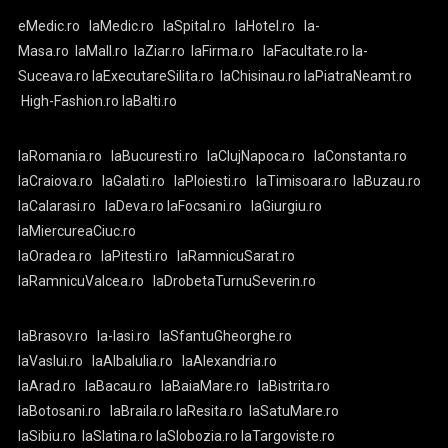
eMedic.ro
laMedic.ro
laSpital.ro
laHotel.ro
la-
Masa.ro
laMall.ro
laZiar.ro
laFirma.ro
laFacultate.ro
la-
Suceava.ro
laExecutareSilita.ro
laChisinau.ro
laPiatraNeamt.ro
High-Fashion.ro
laBalti.ro
laRomania.ro
laBucuresti.ro
laClujNapoca.ro
laConstanta.ro
laCraiova.ro
laGalati.ro
laPloiesti.ro
laTimisoara.ro
laBuzau.ro
laCalarasi.ro
laDeva.ro
laFocsani.ro
laGiurgiu.ro
laMiercureaCiuc.ro
laOradea.ro
laPitesti.ro
laRamnicuSarat.ro
laRamnicuValcea.ro
laDrobetaTurnuSeverin.ro
laBrasov.ro
la-Iasi.ro
laSfantuGheorghe.ro
laVaslui.ro
laAlbaIulia.ro
laAlexandria.ro
laArad.ro
laBacau.ro
laBaiaMare.ro
laBistrita.ro
laBotosani.ro
laBraila.ro
laResita.ro
laSatuMare.ro
laSibiu.ro
laSlatina.ro
laSlobozia.ro
laTargoviste.ro