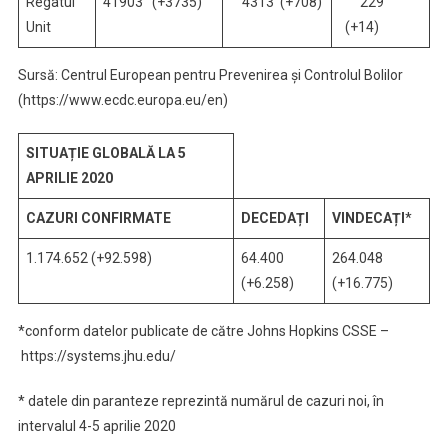
Regatul
41903 (+3735)
4313 (+708)
229
Unit
(+14)
Sursă: Centrul European pentru Prevenirea și Controlul Bolilor
(https://www.ecdc.europa.eu/en)
SITUAȚIE GLOBALĂ LA 5
APRILIE 2020
CAZURI CONFIRMATE
DECEDAȚI
VINDECAȚI
*
1.174.652 (+92.598)
64.400
264.048
(+6.258)
(+16.775)
*conform datelor publicate de către Johns Hopkins CSSE –
https://systems.jhu.edu/
* datele din paranteze reprezintă numărul de cazuri noi, în
intervalul 4-5 aprilie 2020