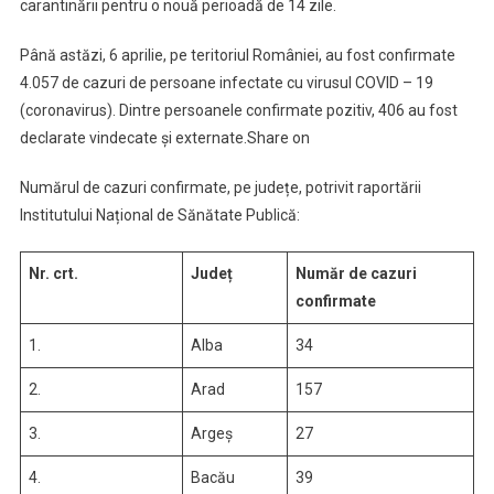
carantinării pentru o nouă perioadă de 14 zile.
Până astăzi, 6 aprilie, pe teritoriul României, au fost confirmate
4.057 de cazuri de persoane infectate cu virusul COVID – 19
(coronavirus). Dintre persoanele confirmate pozitiv, 406 au fost
declarate vindecate și externate.Share on
Numărul de cazuri confirmate, pe județe, potrivit raportării
Institutului Național de Sănătate Publică:
Nr. crt.
Județ
Număr de cazuri
confirmate
1.
Alba
34
2.
Arad
157
3.
Argeș
27
4.
Bacău
39