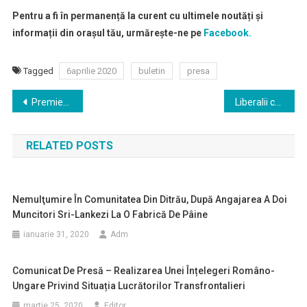
Pentru a fi în permanență la curent cu ultimele noutăți și
informații din orașul tău, urmărește-ne pe
Facebook.
Tagged
6aprilie 2020
buletin
presa
Navigare
Premierul Ludovic Orban dă asigurări că profesorii nu vor intra în șomaj tehnic, dar cere implicare în privința orelor online pentru a nu fi înghețat anul școlar
Liberalii cer CCR să declare neconstituţională în ansamblu legea privind acordarea de facilităţi fiscale pentru firme
în
RELATED POSTS
articole
Nemulţumire În Comunitatea Din Ditrău, După Angajarea A Doi
Muncitori Sri-Lankezi La O Fabrică De Pâine
ianuarie 31, 2020
Adm
Comunicat De Presă – Realizarea Unei Înțelegeri Româno-
Ungare Privind Situația Lucrătorilor Transfrontalieri
martie 25, 2020
Editor