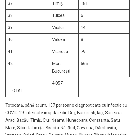
37.
Timiș
181
38.
Tulcea
6
39.
Vaslui
14
40.
Vâlcea
8
41.
Vrancea
79
42.
Mun.
566
București
4.057
TOTAL
Totodată, până acum, 157 persoane diagnosticate cu infecție cu
COVID-19, internate în spitale din Dolj, București, Iași, Suceava,
Arad, Bacău, Timiș, Cluj, Neamț, Hunedoara, Constanța, Satu
Mare, Sibiu, Ialomița, Bistrița-Năsăud, Covasna, Dâmbovița,