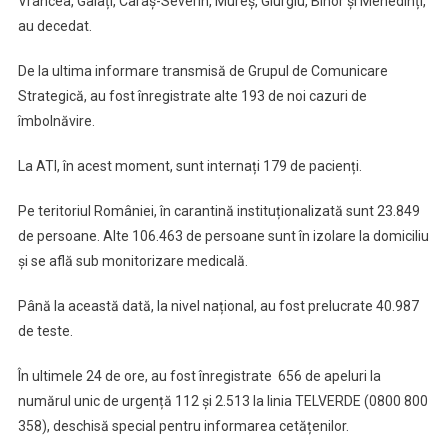
Vrancea, Galați, Caraș-Severin, Mureș, Giurgiu, Bihor și Mehedinți,
au decedat.
De la ultima informare transmisă de Grupul de Comunicare
Strategică, au fost înregistrate alte 193 de noi cazuri de
îmbolnăvire.
La ATI, în acest moment, sunt internați 179 de pacienți.
Pe teritoriul României, în carantină instituționalizată sunt 23.849
de persoane. Alte 106.463 de persoane sunt în izolare la domiciliu
și se află sub monitorizare medicală.
Până la această dată, la nivel național, au fost prelucrate 40.987
de teste.
În ultimele 24 de ore, au fost înregistrate 656 de apeluri la
numărul unic de urgență 112 și 2.513 la linia TELVERDE (0800 800
358), deschisă special pentru informarea cetățenilor.