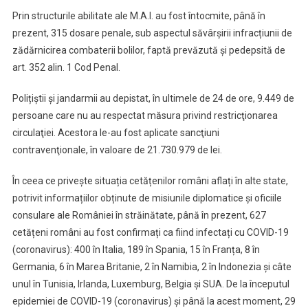
Prin structurile abilitate ale M.A.I. au fost întocmite, până în
prezent, 315 dosare penale, sub aspectul săvârșirii infracțiunii de
zădărnicirea combaterii bolilor, faptă prevăzută şi pedepsită de
art. 352 alin. 1 Cod Penal.
Polițiștii și jandarmii au depistat, în ultimele de 24 de ore, 9.449 de
persoane care nu au respectat măsura privind restricţionarea
circulaţiei. Acestora le-au fost aplicate sancţiuni
contravenţionale, în valoare de 21.730.979 de lei.
În ceea ce privește situația cetățenilor români aflați în alte state,
potrivit informațiilor obținute de misiunile diplomatice și oficiile
consulare ale României în străinătate, până în prezent, 627
cetățeni români au fost confirmați ca fiind infectați cu COVID-19
(coronavirus): 400 în Italia, 189 în Spania, 15 în Franța, 8 în
Germania, 6 în Marea Britanie, 2 în Namibia, 2 în Indonezia și câte
unul în Tunisia, Irlanda, Luxemburg, Belgia și SUA. De la începutul
epidemiei de COVID-19 (coronavirus) și până la acest moment, 29