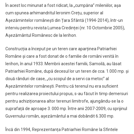
În acest loc minunat a fost ridicat, la „cumpăna” mileniilor, așa
cum spunea arhimandritul Ieronim Crețu, superior al
Așezămintelor românești din Țara Sfântă (1994-2014), într-un
interviu pentru revista Lumea Credinței (nr. 10 Octombrie 2005),
Așezământul Românesc de la Ierihon.
Construcția a început pe un teren care aparținea Patriarhiei
Române și care a fost donat de o familie de români venită în
Ierihon, în anul 1933. Membrii acestei familii, Samoilă, au lăsat
Patriarhiei Române, după decesul lor un teren de cca. 1.000 mp. și
două rânduri de case, „cu scopul de a servi ca metoc” al
Așezămintelor românești. Pentru că terenul nu era suficient
pentru realizarea proiectului propus, s-au făcut în timp demersuri
pentru achiziționarea altor terenuri limitrofe, ajungându-se la o
suprafață de aproape 3. 000 mp. Între anii 2007-2009, cu sprijinul
Guvernului român, așezământul a mai dobândit 6.300 mp.
Încă din 1994, Reprezentanța Patriarhiei Române la Sfintele