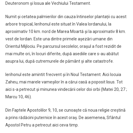
Deuteronom și Iosua ale Vechiului Testament.
Numit și cetatea palmierilor din cauza întinselor plantații cu acest
arbore tropical, Ierihonul este situat în Valea Iordanului, la
aproximativ 10 km. nord de Marea Moartă și la aproximativ 8 km.
vest de Iordan. Este una dintre primele așezări umane din
Orientul Mijlociu. Pe parcursul secolelor, orașul a fost rezidit de
mai multe ori, în locuri diferite, după asediile care s-au abătut
asupra lui, după cutremurele de pământ și alte catastrofe.
Ierihonul este amintit frecvent și în Noul Testament. Aici locuia
Zaheu, mai marele vameșilor în a cărui casă a poposit Iisus. Tot
aici s-a petrecut și minunea vindecării celor doi orbi (Matei 20, 27 ;
Marcu 10, 46).
Din Faptele Apostolilor 9, 10, se cunoaște că noua religie creștină
a prins rădăcini puternice în acest oraș. De asemenea, Sfântul
Apostol Petru a petrecut aici ceva timp.