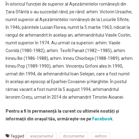
În istoricul funcției de superior al Așezămintelor românești din
Țara Sfântă s-au succedat rând, pe rând: arhim. Victorin Ursache,
numit superior al Așezămintelor românești de la Locurile Sfinte,
în 1946; părintele Lucian Florea, numit la 5 martie 1963, ridicat la
rangul de arhimandrit în același an; arhimandritului Vasile Costin,
numit superior în 1974. Au urmat ca superiori: arhim. Vasile
Cornilă (1980-1982), arhim. Teofil Panait (1982—1985), arhim.
Irineu Ilie (1986-1988), arhim. Irineu Chiorbeja (1988-1989); arhim.
Irineu Pop (1989-1990); arhim. Vincențiu Grifoni ales în 1990,
urmat din 1994, de arhimandritul Ioan Selejan, care a fost numit
în același an episcop al Eparhiei Covasnei și Harghitei. În postul
rămas vacant a fost numit la 5 august 1994, arhimandritul
Ieronim Crețu, urmat în 2014 de arhimandrit Timotei Aioanei.
Pentru a fi în permanență la curent cu ultimele noutăți și
informații din orașul tău, urmărește-ne pe
Facebook.
Tagged
asezamantul
documentar
ierihon