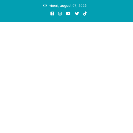
Skip
vineri, august 07, 2026
to
content