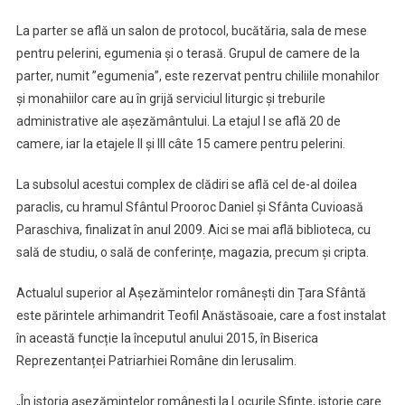
La parter se află un salon de protocol, bucătăria, sala de mese
pentru pelerini, egumenia și o terasă. Grupul de camere de la
parter, numit ”egumenia”, este rezervat pentru chiliile monahilor
și monahiilor care au în grijă serviciul liturgic și treburile
administrative ale așezământului. La etajul I se află 20 de
camere, iar la etajele II și III câte 15 camere pentru pelerini.
La subsolul acestui complex de clădiri se află cel de-al doilea
paraclis, cu hramul Sfântul Prooroc Daniel și Sfânta Cuvioasă
Paraschiva, finalizat în anul 2009. Aici se mai află biblioteca, cu
sală de studiu, o sală de conferințe, magazia, precum și cripta.
Actualul superior al Așezămintelor românești din Țara Sfântă
este părintele arhimandrit Teofil Anăstăsoaie, care a fost instalat
în această funcție la începutul anului 2015, în Biserica
Reprezentanței Patriarhiei Române din Ierusalim.
„În istoria așezămintelor românești la Locurile Sfinte, istorie care