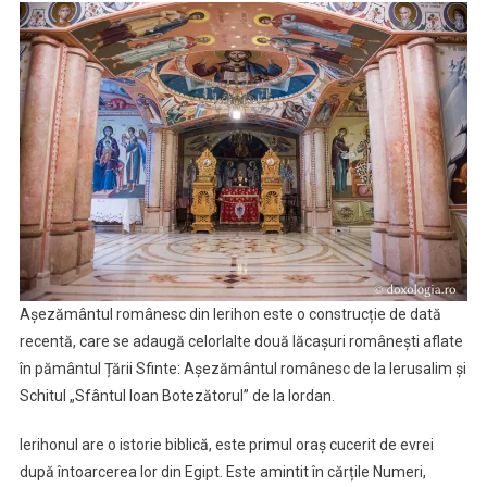
Așezământul românesc din Ierihon este o construcție de dată
recentă, care se adaugă celorlalte două lăcașuri românești aflate
în pământul Țării Sfinte: Așezământul românesc de la Ierusalim și
Schitul „Sfântul Ioan Botezătorul” de la Iordan.
Ierihonul are o istorie biblică, este primul oraș cucerit de evrei
după întoarcerea lor din Egipt. Este amintit în cărțile Numeri,