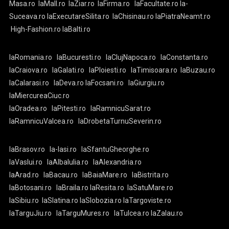
Masa.ro
laMall.ro
laZiar.ro
laFirma.ro
laFacultate.ro
la-
Suceava.ro
laExecutareSilita.ro
laChisinau.ro
laPiatraNeamt.ro
High-Fashion.ro
laBalti.ro
laRomania.ro
laBucuresti.ro
laClujNapoca.ro
laConstanta.ro
laCraiova.ro
laGalati.ro
laPloiesti.ro
laTimisoara.ro
laBuzau.ro
laCalarasi.ro
laDeva.ro
laFocsani.ro
laGiurgiu.ro
laMiercureaCiuc.ro
laOradea.ro
laPitesti.ro
laRamnicuSarat.ro
laRamnicuValcea.ro
laDrobetaTurnuSeverin.ro
laBrasov.ro
la-Iasi.ro
laSfantuGheorghe.ro
laVaslui.ro
laAlbaIulia.ro
laAlexandria.ro
laArad.ro
laBacau.ro
laBaiaMare.ro
laBistrita.ro
laBotosani.ro
laBraila.ro
laResita.ro
laSatuMare.ro
laSibiu.ro
laSlatina.ro
laSlobozia.ro
laTargoviste.ro
laTarguJiu.ro
laTarguMures.ro
laTulcea.ro
laZalau.ro