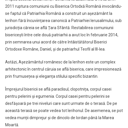
2011 ruptura comuniunii cu Biserica Ortodxă Română invocându-
se faptul că Patriarhia Română a construit un așezământ la
Ierihon fără încuviințarea canonică a Patriarhiei Ierusalimului, sub
jurisdicția căreia se află Țara Sfântă. Restabilirea comuniunii
bisericești între cele două patriarhii a avut loc în februarie 2014,
prin semnarea unui acord de către întâistătătorul Biserici
Ortodoxe Române, Daniel, și de patriarhul Teofil al III-lea.
Astăzi, Așezământul românesc de la Ierihon este un complex
arhitectonic în centrul căruia se află biserica, care impresionează
prin frumusețea și eleganța stilului specific bizantin.
Împrejurul bisericii se află paraclisul, clopotnița, corpul casei
pentru pelerini și egumenia. Corpul casei pentru pelerini se
desfășoară pe trei niveluri care sunt urmate de o terasă. De pe
această terasă se poate vedea tot Ierihonul. De asemenea, se pot
vedea munții dimprejur și de dincolo de Iordan până la Marea
Moartă.