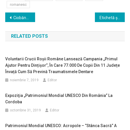
romanesc
Navigare
Ciobănescul mioritic
Etichetă și bune maniere: Conversația la telefon
în
RELATED POSTS
articole
Voluntarii Crucii Roșii Române Lansează Campania „Primul
Ajutor Pentru Dințișor”, În Care 77.000 De Copii Din 11 Județe
Învață Cum Să Prevină Traumatismele Dentare
noiembrie 7, 2019
Editor
Expoziţia „Patrimoniul Mondial UNESCO Din România” La
Cordoba
octombrie 31, 2019
Editor
Patrimoniul Mondial UNESCO: Acropole – ”stânca Sacră” A