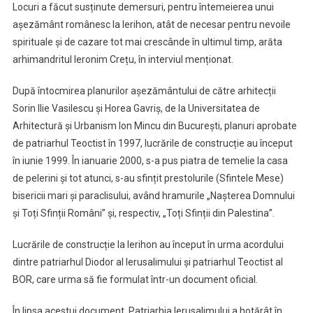
Locuri a făcut susținute demersuri, pentru întemeierea unui
așezământ românesc la Ierihon, atât de necesar pentru nevoile
spirituale și de cazare tot mai crescânde în ultimul timp, arăta
arhimandritul Ieronim Crețu, în interviul menționat.
După întocmirea planurilor așezământului de către arhitecții
Sorin Ilie Vasilescu și Horea Gavriș, de la Universitatea de
Arhitectură și Urbanism Ion Mincu din București, planuri aprobate
de patriarhul Teoctist în 1997, lucrările de construcție au început
în iunie 1999. În ianuarie 2000, s-a pus piatra de temelie la casa
de pelerini și tot atunci, s-au sfințit prestolurile (Sfintele Mese)
bisericii mari și paraclisului, având hramurile „Nașterea Domnului
și Toți Sfinții Români” și, respectiv, „Toți Sfinții din Palestina”.
Lucrările de construcție la Ierihon au început în urma acordului
dintre patriarhul Diodor al Ierusalimului și patriarhul Teoctist al
BOR, care urma să fie formulat într-un document oficial.
În lipsa acestui document, Patriarhia Ierusalimului a hotărât în