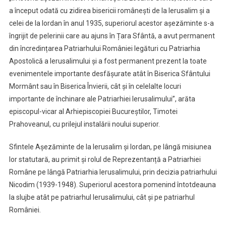
a început odată cu zidirea bisericii românești de la Ierusalim și a
celei de la Iordan în anul 1935, superiorul acestor așezăminte s-a
îngrijit de pelerinii care au ajuns în Țara Sfântă, a avut permanent
din încredințarea Patriarhului României legături cu Patriarhia
Apostolică a Ierusalimului și a fost permanent prezent la toate
evenimentele importante desfășurate atât în Biserica Sfântului
Mormânt sau în Biserica Învierii, cât și în celelalte locuri
importante de închinare ale Patriarhiei Ierusalimului”, arăta
episcopul-vicar al Arhiepiscopiei Bucureștilor, Timotei
Prahoveanul, cu prilejul instalării noului superior.
Sfintele Așezăminte de la Ierusalim și Iordan, pe lângă misiunea
lor statutară, au primit și rolul de Reprezentanță a Patriarhiei
Române pe lângă Patriarhia Ierusalimului, prin decizia patriarhului
Nicodim (1939-1948). Superiorul acestora pomenind întotdeauna
la slujbe atât pe patriarhul Ierusalimului, cât și pe patriarhul
României.