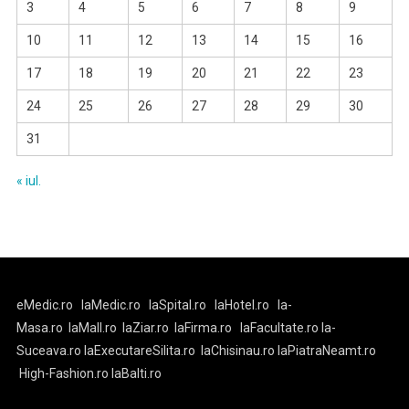
3
4
5
6
7
8
9
10
11
12
13
14
15
16
17
18
19
20
21
22
23
24
25
26
27
28
29
30
31
« iul.
eMedic.ro
laMedic.ro
laSpital.ro
laHotel.ro
la-
Masa.ro
laMall.ro
laZiar.ro
laFirma.ro
laFacultate.ro
la-
Suceava.ro
laExecutareSilita.ro
laChisinau.ro
laPiatraNeamt.ro
High-Fashion.ro
laBalti.ro