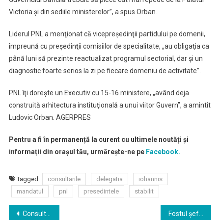
Victoria şi din sediile ministerelor”, a spus Orban.
Liderul PNL a menţionat că vicepreşedinţii partidului pe domenii,
împreună cu preşedinţii comisiilor de specialitate, „au obligaţia ca
până luni să prezinte reactualizat programul sectorial, dar şi un
diagnostic foarte serios la zi pe fiecare domeniu de activitate”.
PNL îţi doreşte un Executiv cu 15-16 ministere, „având deja
construită arhitectura instituţională a unui viitor Guvern”, a amintit
Ludovic Orban. AGERPRES
Pentru a fi în permanență la curent cu ultimele noutăți și
informații din orașul tău, urmărește-ne pe
Facebook.
Tagged
consultarile
delegatia
iohannis
mandatul
pnl
presedintele
stabilit
Navigare
Consultări la Cotroceni.Au început discuţiile preşedintelui Klaus Iohannis cu delegaţia PNL
Fostul șef al DIICOT, Felix Bănilă, revine într-o funcție de execuție la Parchetul de pe lângă Tribunalul Bacău