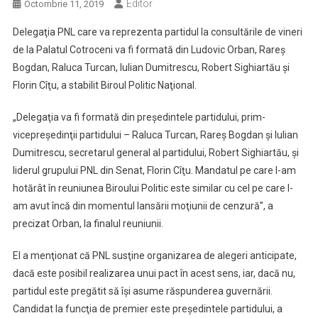
Editor
Octombrie 11, 2019
Delegaţia PNL care va reprezenta partidul la consultările de vineri
de la Palatul Cotroceni va fi formată din Ludovic Orban, Rareş
Bogdan, Raluca Turcan, Iulian Dumitrescu, Robert Sighiartău şi
Florin Cîţu, a stabilit Biroul Politic Naţional.
„Delegaţia va fi formată din preşedintele partidului, prim-
vicepreşedinţii partidului – Raluca Turcan, Rareş Bogdan şi Iulian
Dumitrescu, secretarul general al partidului, Robert Sighiartău, şi
liderul grupului PNL din Senat, Florin Cîţu. Mandatul pe care l-am
hotărât în reuniunea Biroului Politic este similar cu cel pe care l-
am avut încă din momentul lansării moţiunii de cenzură”, a
precizat Orban, la finalul reuniunii.
El a menţionat că PNL susţine organizarea de alegeri anticipate,
dacă este posibil realizarea unui pact în acest sens, iar, dacă nu,
partidul este pregătit să îşi asume răspunderea guvernării.
Candidat la funcţia de premier este preşedintele partidului, a