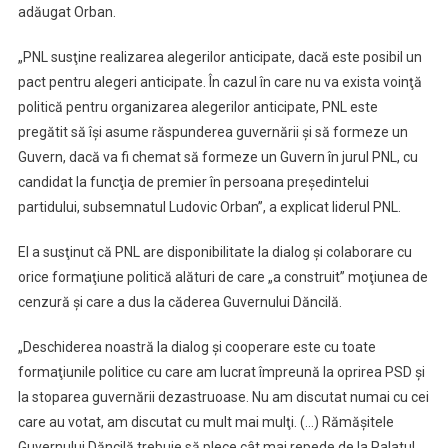
adăugat Orban.
„PNL susţine realizarea alegerilor anticipate, dacă este posibil un
pact pentru alegeri anticipate. În cazul în care nu va exista voinţă
politică pentru organizarea alegerilor anticipate, PNL este
pregătit să îşi asume răspunderea guvernării şi să formeze un
Guvern, dacă va fi chemat să formeze un Guvern în jurul PNL, cu
candidat la funcţia de premier în persoana preşedintelui
partidului, subsemnatul Ludovic Orban”, a explicat liderul PNL.
El a susţinut că PNL are disponibilitate la dialog şi colaborare cu
orice formaţiune politică alături de care „a construit” moţiunea de
cenzură şi care a dus la căderea Guvernului Dăncilă.
„Deschiderea noastră la dialog şi cooperare este cu toate
formaţiunile politice cu care am lucrat împreună la oprirea PSD şi
la stoparea guvernării dezastruoase. Nu am discutat numai cu cei
care au votat, am discutat cu mult mai mulţi. (…) Rămăşitele
Guvernului Dăncilă trebuie să plece cât mai repede de la Palatul