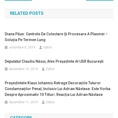
în
RELATED POSTS
articole
Diana Păun: Centrele De Colectare Şi Procesare A Plasmei –
Soluţia Pe Termen Lung
octombrie 8, 2019
Editor
Deputatul Claudiu Năsui, Ales Preşedinte Al USR Bucureşti
decembrie 10, 2019
Editor
Președintele Klaus Iohannis Retrage Decorațiile Tuturor
Condamnaților Penal, Inclusiv Lui Adrian Năstase. Este Vorba
Despre Aproximativ 10 Titluri. Reacția Lui Adrian Năstase
decembrie 11, 2019
Editor
CATEGORII