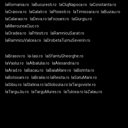
laRomania.ro
laBucuresti.ro
laClujNapoca.ro
laConstanta.ro
laCraiova.ro
laGalati.ro
laPloiesti.ro
laTimisoara.ro
laBuzau.ro
laCalarasi.ro
laDeva.ro
laFocsani.ro
laGiurgiu.ro
laMiercureaCiuc.ro
laOradea.ro
laPitesti.ro
laRamnicuSarat.ro
laRamnicuValcea.ro
laDrobetaTurnuSeverin.ro
laBrasov.ro
la-Iasi.ro
laSfantuGheorghe.ro
laVaslui.ro
laAlbaIulia.ro
laAlexandria.ro
laArad.ro
laBacau.ro
laBaiaMare.ro
laBistrita.ro
laBotosani.ro
laBraila.ro
laResita.ro
laSatuMare.ro
laSibiu.ro
laSlatina.ro
laSlobozia.ro
laTargoviste.ro
laTarguJiu.ro
laTarguMures.ro
laTulcea.ro
laZalau.ro