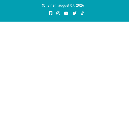
Skip
vineri, august 07, 2026
to
content