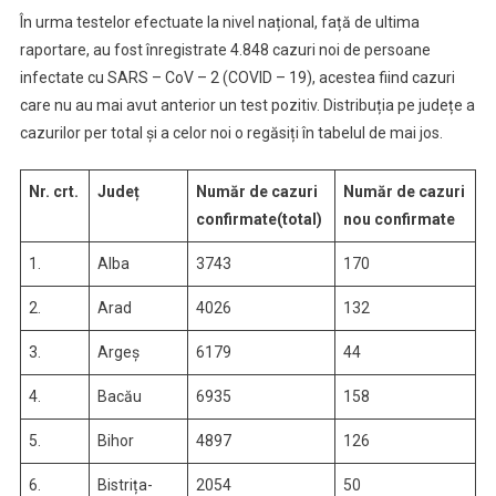
În urma testelor efectuate la nivel național, față de ultima
raportare, au fost înregistrate 4.848 cazuri noi de persoane
infectate cu SARS – CoV – 2 (COVID – 19), acestea fiind cazuri
care nu au mai avut anterior un test pozitiv. Distribuția pe județe a
cazurilor per total și a celor noi o regăsiți în tabelul de mai jos.
Nr. crt.
Județ
Număr de cazuri
Număr de cazuri
confirmate(total)
nou confirmate
1.
Alba
3743
170
2.
Arad
4026
132
3.
Argeș
6179
44
4.
Bacău
6935
158
5.
Bihor
4897
126
6.
Bistrița-
2054
50