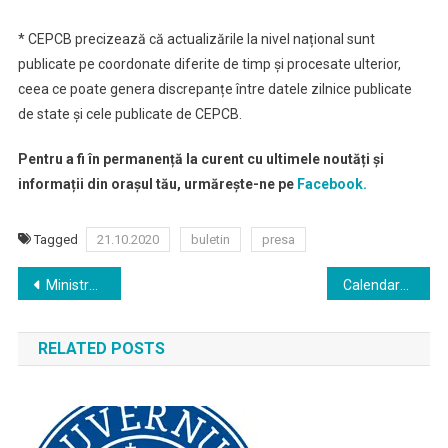
* CEPCB precizează că actualizările la nivel național sunt
publicate pe coordonate diferite de timp și procesate ulterior,
ceea ce poate genera discrepanțe între datele zilnice publicate
de state și cele publicate de CEPCB.
Pentru a fi în permanență la curent cu ultimele noutăți și
informații din orașul tău, urmărește-ne pe
Facebook.
Tagged
21.10.2020
buletin
presa
Navigare
Ministrul Muncii intenţionează să modifice legislaţia în domeniul ocupării forţei de muncă
Calendarul procesului electoral al alegerilor parlamentare din 6 decembrie 2020
în
RELATED POSTS
articole