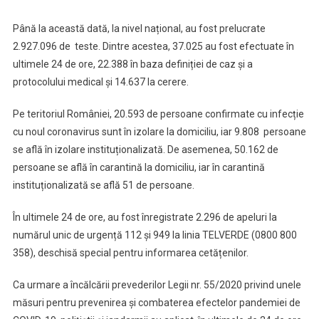
Până la această dată, la nivel național, au fost prelucrate
2.927.096 de teste. Dintre acestea, 37.025 au fost efectuate în
ultimele 24 de ore, 22.388 în baza definiției de caz și a
protocolului medical și 14.637 la cerere.
Pe teritoriul României, 20.593 de persoane confirmate cu infecție
cu noul coronavirus sunt în izolare la domiciliu, iar 9.808 persoane
se află în izolare instituționalizată. De asemenea, 50.162 de
persoane se află în carantină la domiciliu, iar în carantină
instituționalizată se află 51 de persoane.
În ultimele 24 de ore, au fost înregistrate 2.296 de apeluri la
numărul unic de urgență 112 și 949 la linia TELVERDE (0800 800
358), deschisă special pentru informarea cetățenilor.
Ca urmare a încălcării prevederilor Legii nr. 55/2020 privind unele
măsuri pentru prevenirea și combaterea efectelor pandemiei de