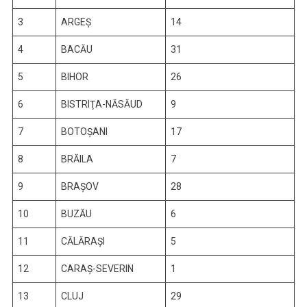
3
ARGEŞ
14
4
BACĂU
31
5
BIHOR
26
6
BISTRIŢA-NĂSĂUD
9
7
BOTOŞANI
17
8
BRĂILA
7
9
BRAŞOV
28
10
BUZĂU
6
11
CĂLĂRAŞI
5
12
CARAŞ-SEVERIN
1
13
CLUJ
29