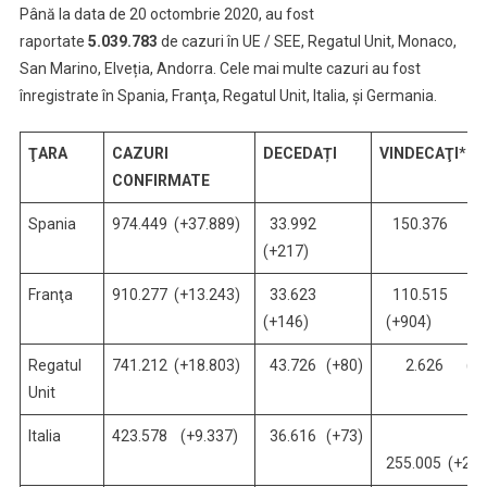
Până la data de 20 octombrie 2020, au fost
raportate
5.039.783
de cazuri în UE / SEE, Regatul Unit, Monaco,
San Marino, Elveția, Andorra. Cele mai multe cazuri au fost
înregistrate în Spania, Franţa, Regatul Unit, Italia, și Germania.
ŢARA
CAZURI
DECEDAȚI
VINDECAŢI
*
CONFIRMATE
Spania
974.449 (+37.889)
33.992
150.376 
(+217)
Franţa
910.277 (+13.243)
33.623
110.515
(+146)
(+904)
Regatul
741.212 (+18.803)
43.726 (+80)
2.626 (+1
Unit
Italia
423.578 (+9.337)
36.616 (+73)
255.005 (+2.0