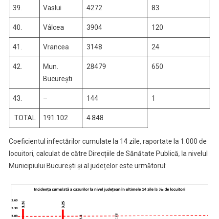
39.
Vaslui
4272
83
40.
Vâlcea
3904
120
41.
Vrancea
3148
24
42.
Mun.
28479
650
București
43.
–
144
1
TOTAL
191.102
4.848
Coeficientul infectărilor cumulate la 14 zile, raportate la 1.000 de
locuitori, calculat de către Direcțiile de Sănătate Publică, la nivelul
Municipiului București și al județelor este următorul: