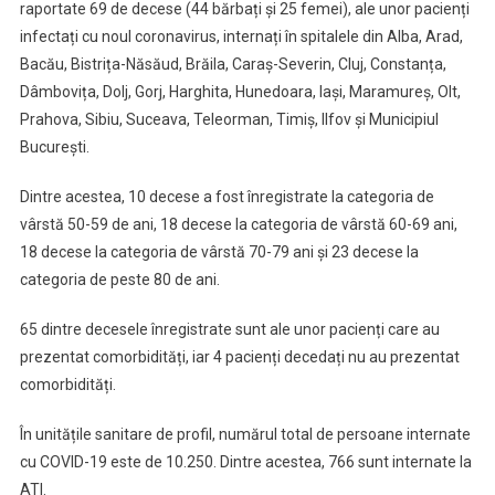
raportate 69 de decese (44 bărbați și 25 femei), ale unor pacienți
infectați cu noul coronavirus, internați în spitalele din Alba, Arad,
Bacău, Bistrița-Năsăud, Brăila, Caraș-Severin, Cluj, Constanța,
Dâmbovița, Dolj, Gorj, Harghita, Hunedoara, Iași, Maramureș, Olt,
Prahova, Sibiu, Suceava, Teleorman, Timiș, Ilfov și Municipiul
București.
Dintre acestea, 10 decese a fost înregistrate la categoria de
vârstă 50-59 de ani, 18 decese la categoria de vârstă 60-69 ani,
18 decese la categoria de vârstă 70-79 ani și 23 decese la
categoria de peste 80 de ani.
65 dintre decesele înregistrate sunt ale unor pacienți care au
prezentat comorbidități, iar 4 pacienți decedați nu au prezentat
comorbidități.
În unitățile sanitare de profil, numărul total de persoane internate
cu COVID-19 este de 10.250. Dintre acestea, 766 sunt internate la
ATI.