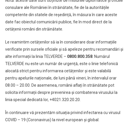
Notă: aceste date sunt obținute de misiunile diplomatice și oficiile
consulare ale României în străinătate, fie de la autoritățile
competente din statele de reședință, în măsura în care aceste
date fac obiectul comunicării publice, fie în mod direct de la
cetățenii români din străinătate.
Le reamintim cetățenilor să ia în considerare doar informațiile
verificate prin sursele oficiale și să apeleze pentru recomandări și
alte informații la linia TELVERDE –
0800.800.358
. Numărul
TELVERDE nu este un număr de urgență, este o linie telefonică
alocată strict pentru informarea cetățenilor și este valabilă
pentru apelurile naționale, de luni până vineri, în intervalul orar
08.00 – 20.00. De asemenea, românii aflați în străinătate pot
solicita informații despre prevenirea și combaterea virusului la
linia special dedicată lor, +4021.320.20.20.
În continuare vă prezentăm situația privind infectarea cu virusul
COVID – 19 (Coronavirus) la nivel european și global: