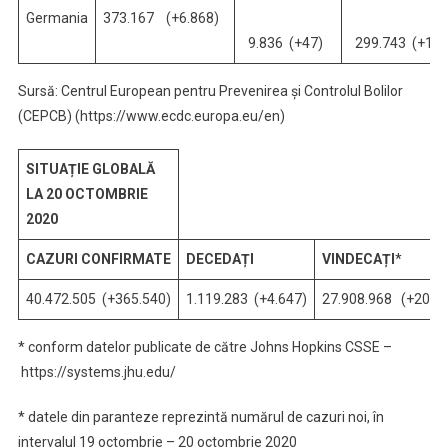
Germania
373.167 (+6.868)
9.836 (+47)
299.743 (+1.1
Sursă: Centrul European pentru Prevenirea și Controlul Bolilor
(CEPCB) (https://www.ecdc.europa.eu/en)
SITUAȚIE GLOBALĂ
LA 20 OCTOMBRIE
2020
CAZURI CONFIRMATE
DECEDAȚI
VINDECAȚI
*
40.472.505 (+365.540)
1.119.283
(+4.647)
27.908.968 (+205
* conform datelor publicate de către Johns Hopkins CSSE –
https://systems.jhu.edu/
* datele din paranteze reprezintă numărul de cazuri noi, în
intervalul 19 octombrie – 20 octombrie 2020