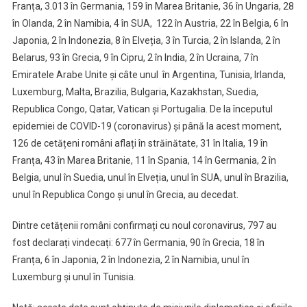
Franța, 3.013 în Germania, 159 în Marea Britanie, 36 în Ungaria, 28
în Olanda, 2 în Namibia, 4 în SUA, 122 în Austria, 22 în Belgia, 6 în
Japonia, 2 în Indonezia, 8 în Elveția, 3 în Turcia, 2 în Islanda, 2 în
Belarus, 93 în Grecia, 9 în Cipru, 2 în India, 2 în Ucraina, 7 în
Emiratele Arabe Unite și câte unul în Argentina, Tunisia, Irlanda,
Luxemburg, Malta, Brazilia, Bulgaria, Kazakhstan, Suedia,
Republica Congo, Qatar, Vatican și Portugalia. De la începutul
epidemiei de COVID-19 (coronavirus) și până la acest moment,
126 de cetățeni români aflați în străinătate, 31 în Italia, 19 în
Franța, 43 în Marea Britanie, 11 în Spania, 14 în Germania, 2 în
Belgia, unul în Suedia, unul în Elveția, unul în SUA, unul în Brazilia,
unul în Republica Congo și unul în Grecia, au decedat.
Dintre cetățenii români confirmați cu noul coronavirus, 797 au
fost declarați vindecați: 677 în Germania, 90 în Grecia, 18 în
Franța, 6 în Japonia, 2 în Indonezia, 2 în Namibia, unul în
Luxemburg și unul în Tunisia.