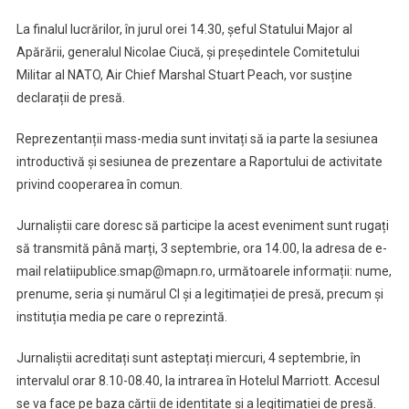
La finalul lucrărilor, în jurul orei 14.30, șeful Statului Major al
Apărării, generalul Nicolae Ciucă, și președintele Comitetului
Militar al NATO, Air Chief Marshal Stuart Peach, vor susține
declarații de presă.
Reprezentanții mass-media sunt invitați să ia parte la sesiunea
introductivă și sesiunea de prezentare a Raportului de activitate
privind cooperarea în comun.
Jurnaliștii care doresc să participe la acest eveniment sunt rugați
să transmită până marți, 3 septembrie, ora 14.00, la adresa de e-
mail relatiipublice.smap@mapn.ro, următoarele informații: nume,
prenume, seria și numărul CI și a legitimației de presă, precum și
instituția media pe care o reprezintă.
Jurnaliștii acreditați sunt asteptați miercuri, 4 septembrie, în
intervalul orar 8.10-08.40, la intrarea în Hotelul Marriott. Accesul
se va face pe baza cărții de identitate și a legitimației de presă.