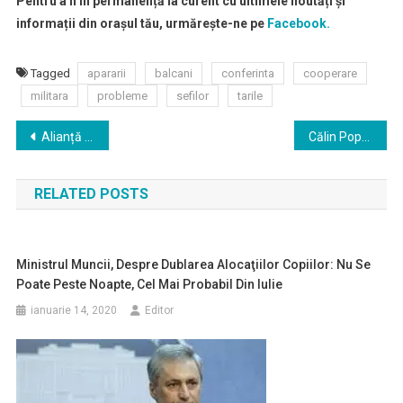
Pentru a fi în permanență la curent cu ultimele noutăți și
informații din orașul tău, urmărește-ne pe
Facebook.
Tagged
apararii
balcani
conferinta
cooperare
militara
probleme
sefilor
tarile
Navigare
Alianță pentru AUR (Apele Unite ale României) de Ziua Rezervației Biosferei Delta Dunării
Călin Popescu Tăriceanu a demisionat din fruntea Senatului, iar noul președinte va fi ales miercurea viitoare. PSD îl susține pe Teodor Meleșcanu, de la ALDE
în
RELATED POSTS
articole
Ministrul Muncii, Despre Dublarea Alocaţiilor Copiilor: Nu Se
Poate Peste Noapte, Cel Mai Probabil Din Iulie
ianuarie 14, 2020
Editor