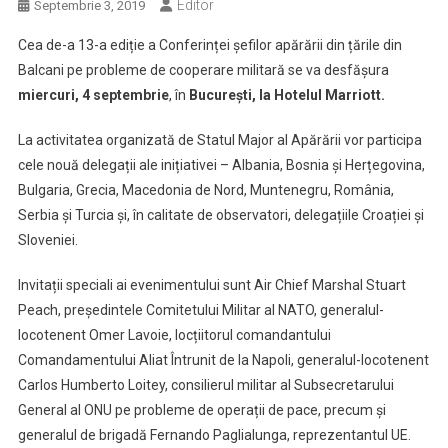
Editor
Septembrie 3, 2019
Cea de-a 13-a ediție a Conferinței șefilor apărării din țările din
Balcani pe probleme de cooperare militară se va desfășura
miercuri, 4 septembrie
, în
București, la Hotelul Marriott.
La activitatea organizată de Statul Major al Apărării vor participa
cele nouă delegații ale inițiativei – Albania, Bosnia și Herțegovina,
Bulgaria, Grecia, Macedonia de Nord, Muntenegru, România,
Serbia și Turcia și, în calitate de observatori, delegațiile Croației și
Sloveniei.
Invitații speciali ai evenimentului sunt Air Chief Marshal Stuart
Peach, președintele Comitetului Militar al NATO, generalul-
locotenent Omer Lavoie, locțiitorul comandantului
Comandamentului Aliat Întrunit de la Napoli, generalul-locotenent
Carlos Humberto Loitey, consilierul militar al Subsecretarului
General al ONU pe probleme de operații de pace, precum și
generalul de brigadă Fernando Paglialunga, reprezentantul UE.