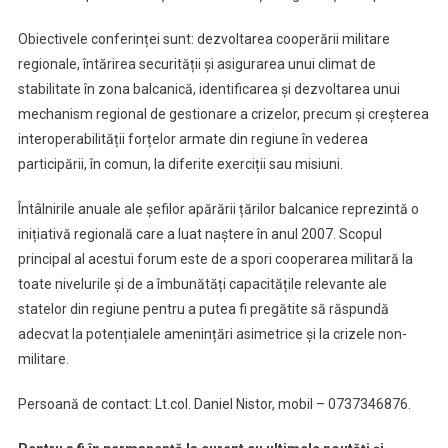
Obiectivele conferinței sunt: dezvoltarea cooperării militare
regionale, întărirea securității și asigurarea unui climat de
stabilitate în zona balcanică, identificarea și dezvoltarea unui
mechanism regional de gestionare a crizelor, precum și creșterea
interoperabilității forțelor armate din regiune în vederea
participării, în comun, la diferite exerciții sau misiuni.
Întâlnirile anuale ale șefilor apărării țărilor balcanice reprezintă o
inițiativă regională care a luat naștere în anul 2007. Scopul
principal al acestui forum este de a spori cooperarea militară la
toate nivelurile și de a îmbunătăți capacitățile relevante ale
statelor din regiune pentru a putea fi pregătite să răspundă
adecvat la potențialele amenințări asimetrice și la crizele non-
militare.
Persoană de contact: Lt.col. Daniel Nistor, mobil – 0737346876.