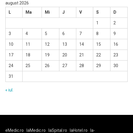
august 2026
L
Ma
Mi
J
V
S
D
1
2
3
4
5
6
7
8
9
10
11
12
13
14
15
16
17
18
19
20
21
22
23
24
25
26
27
28
29
30
31
« iul.
eMedic.ro
laMedic.ro
laSpital.ro
laHotel.ro
la-