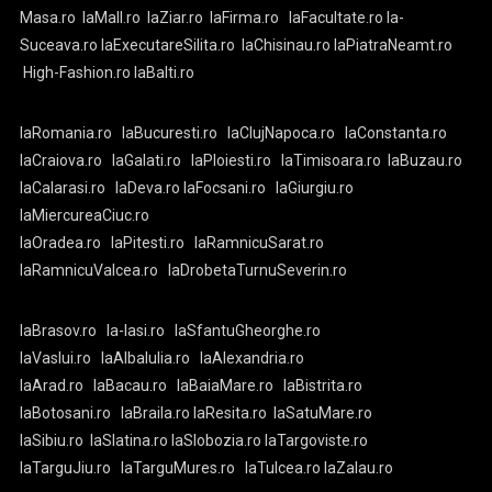
Masa.ro
laMall.ro
laZiar.ro
laFirma.ro
laFacultate.ro
la-
Suceava.ro
laExecutareSilita.ro
laChisinau.ro
laPiatraNeamt.ro
High-Fashion.ro
laBalti.ro
laRomania.ro
laBucuresti.ro
laClujNapoca.ro
laConstanta.ro
laCraiova.ro
laGalati.ro
laPloiesti.ro
laTimisoara.ro
laBuzau.ro
laCalarasi.ro
laDeva.ro
laFocsani.ro
laGiurgiu.ro
laMiercureaCiuc.ro
laOradea.ro
laPitesti.ro
laRamnicuSarat.ro
laRamnicuValcea.ro
laDrobetaTurnuSeverin.ro
laBrasov.ro
la-Iasi.ro
laSfantuGheorghe.ro
laVaslui.ro
laAlbaIulia.ro
laAlexandria.ro
laArad.ro
laBacau.ro
laBaiaMare.ro
laBistrita.ro
laBotosani.ro
laBraila.ro
laResita.ro
laSatuMare.ro
laSibiu.ro
laSlatina.ro
laSlobozia.ro
laTargoviste.ro
laTarguJiu.ro
laTarguMures.ro
laTulcea.ro
laZalau.ro