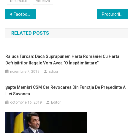
recursului
voteaza
Navigare
Facebook anunță o unealtă prin care pozele de pe platformă pot fi transferate în Google Photos
Procurorii cer pedepse maxime de 15 ani închisoare pentru cei doi pompieri din dosarul Colectiv
în
RELATED POSTS
articole
Raluca Turcan: Dacă Suprapunem Harta României Cu Harta
Defrişărilor Ilegale Vom Avea ”o Înspăimântare”
noiembrie 7, 2019
Editor
Şapte Membri CSM Cer Revocarea Din Funcţia De Preşedinte A
Liei Savonea
octombrie 16, 2019
Editor