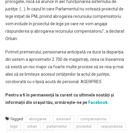
prorogate, riscă să arunce în aer funcţionarea sistemului de
justiţie. (…). În cazul în care Parlamentul nu votează proiectul de
lege iniţiat de PNL privind abrogarea recursului compensatoriu
vom include în proiectul de lege pe care ne vom angaja
răspunderea şi abrogarea recursului compensatoriu”, a declarat
Orban.
Potrivit premierului, pensionarea anticipată va duce la dispariţia
din sistem a aproximativ 2.700 de magistraţi, ceea ce înseamnă
că există un risc major ca foarte multe procese să se reia şi mai
ales să se limiteze accesul cetăţenilor la actul de justiţie,
coroborată cu o lipsă acută de personal. AGERPRES
Pentru a fi în permanență la curent cu ultimele noutăți și
informații din orașul tău, urmărește-ne pe
Facebook.
Tagged
abrogarea
asumam
compensatoriu
lege
orban
parlamentul
proiectul
raspunderea