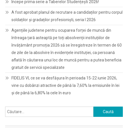
Începe prima serie a Taberelor Studențești 2026!
A fost aprobat planul de recrutare a candidaților pentru corpul
soldaților și gradaților profesioniști, seria I 2026
Agențiile judetene pentru ocuparea forței de muncă din
întreaga țară asteaptă pe toți absolvenții instituțiilor de
învățământ promoția 2026 să se înregistreze în termen de 60
de zile de la absolvire în evidențele instituției, ca persoană
aflată în căutarea unui loc de muncă pentru a putea beneficia
gratuit de servicii specializate
FIDELIS VI, ce se va desfășura în perioada 15-22 iunie 2026,
vine cu dobânzi atractive de până la 7,60% la emisiunile în lei
și de până la 6,80% la cele în euro
Caută
după: