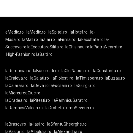
eMedic.ro
laMedic.ro
laSpital.ro
laHotel.ro
la-
Masa.ro
laMall.ro
laZiar.ro
laFirma.ro
laFacultate.ro
la-
Suceava.ro
laExecutareSilita.ro
laChisinau.ro
laPiatraNeamt.ro
High-Fashion.ro
laBalti.ro
laRomania.ro
laBucuresti.ro
laClujNapoca.ro
laConstanta.ro
laCraiova.ro
laGalati.ro
laPloiesti.ro
laTimisoara.ro
laBuzau.ro
laCalarasi.ro
laDeva.ro
laFocsani.ro
laGiurgiu.ro
laMiercureaCiuc.ro
laOradea.ro
laPitesti.ro
laRamnicuSarat.ro
laRamnicuValcea.ro
laDrobetaTurnuSeverin.ro
laBrasov.ro
la-Iasi.ro
laSfantuGheorghe.ro
laVaslui.ro
laAlbaIulia.ro
laAlexandria.ro