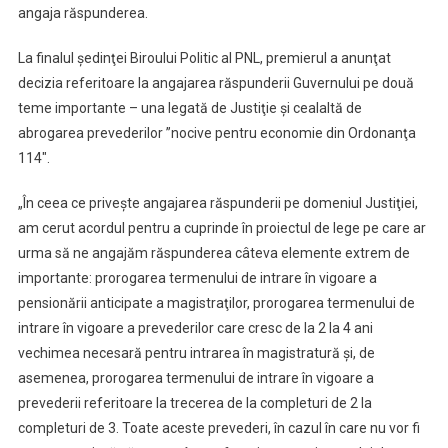
angaja răspunderea.
La finalul şedinţei Biroului Politic al PNL, premierul a anunţat
decizia referitoare la angajarea răspunderii Guvernului pe două
teme importante – una legată de Justiţie şi cealaltă de
abrogarea prevederilor ”nocive pentru economie din Ordonanţa
114″.
„În ceea ce priveşte angajarea răspunderii pe domeniul Justiţiei,
am cerut acordul pentru a cuprinde în proiectul de lege pe care ar
urma să ne angajăm răspunderea câteva elemente extrem de
importante: prorogarea termenului de intrare în vigoare a
pensionării anticipate a magistraţilor, prorogarea termenului de
intrare în vigoare a prevederilor care cresc de la 2 la 4 ani
vechimea necesară pentru intrarea în magistratură şi, de
asemenea, prorogarea termenului de intrare în vigoare a
prevederii referitoare la trecerea de la completuri de 2 la
completuri de 3. Toate aceste prevederi, în cazul în care nu vor fi