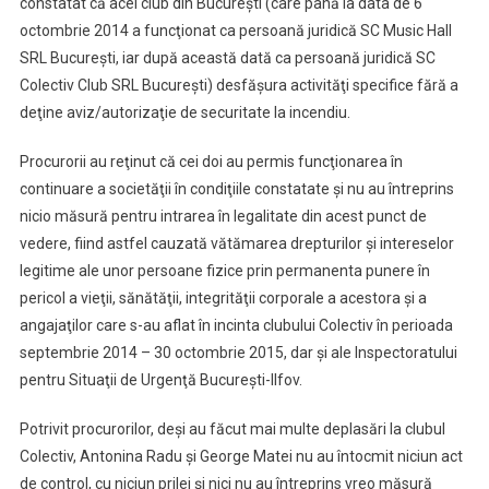
constatat că acel club din Bucureşti (care până la data de 6
octombrie 2014 a funcţionat ca persoană juridică SC Music Hall
SRL Bucureşti, iar după această dată ca persoană juridică SC
Colectiv Club SRL Bucureşti) desfăşura activităţi specifice fără a
deţine aviz/autorizaţie de securitate la incendiu.
Procurorii au reţinut că cei doi au permis funcţionarea în
continuare a societăţii în condiţiile constatate şi nu au întreprins
nicio măsură pentru intrarea în legalitate din acest punct de
vedere, fiind astfel cauzată vătămarea drepturilor şi intereselor
legitime ale unor persoane fizice prin permanenta punere în
pericol a vieţii, sănătăţii, integrităţii corporale a acestora şi a
angajaţilor care s-au aflat în incinta clubului Colectiv în perioada
septembrie 2014 – 30 octombrie 2015, dar şi ale Inspectoratului
pentru Situaţii de Urgenţă Bucureşti-Ilfov.
Potrivit procurorilor, deşi au făcut mai multe deplasări la clubul
Colectiv, Antonina Radu şi George Matei nu au întocmit niciun act
de control, cu niciun prilej şi nici nu au întreprins vreo măsură