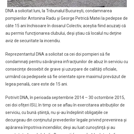
DNA a solicitat luni, la Tribunalul Bucureşti, condamnarea
pompierilor Antonina Radu şi George Petrică Matei la pedepse de
câte 15 ani închisoare în dosarul Colectiv, aceştia fiind acuzaţi că
au permis funcţionarea clubului, deşi ştiau că localul nu deţine
aviz de securitate la incendiu.
Reprezentantul DNA a solicitat ca cei doi pompieri să fie
condamnaţi pentru săvârşirea infracţiunilor de abuz în serviciu cu
consecinţe deosebit de grave şi uzurpare de calităţi oficiale,
urmând ca pedepsele să fie orientate spre maximul prevăzut de
legea penală, care este de 15 ani.
Potrivit DNA, în perioada septembrie 2014 – 30 octombrie 2015,
cei doi ofiţeri ISU, în timp ce se aflau în exercitarea atribuţiilor de
serviciu, cu bună ştiinţă, nu şi-au îndeplinit obligaţiile ce
decurgeau din conţinutul prevederilor legale privind prevenirea şi
apărarea împotriva incendiilor, deşi au luat cunoştinţă şi au