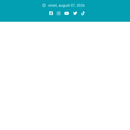
Skip
vineri, august 07, 2026
to
content