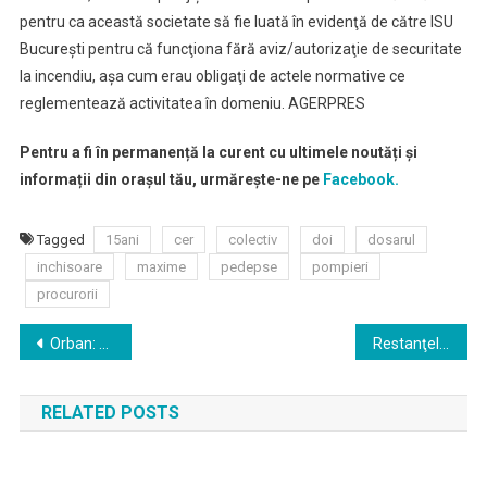
pentru ca această societate să fie luată în evidenţă de către ISU
Bucureşti pentru că funcţiona fără aviz/autorizaţie de securitate
la incendiu, aşa cum erau obligaţi de actele normative ce
reglementează activitatea în domeniu. AGERPRES
Pentru a fi în permanență la curent cu ultimele noutăți și
informații din orașul tău, urmărește-ne pe
Facebook.
Tagged
15ani
cer
colectiv
doi
dosarul
inchisoare
maxime
pedepse
pompieri
procurorii
Navigare
Orban: Dacă Parlamentul nu votează proiectul de lege privind abrogarea recursului compensatoriu, ne asumăm răspunderea
Restanţele la creditele în lei, în scădere cu 4,47%; cele la împrumuturile în valută au coborât cu 4,7% în octombrie
în
RELATED POSTS
articole