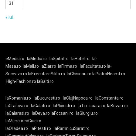
31
« iul.
eMedic.ro
laMedic.ro
laSpital.ro
laHotel.ro
la-
Masa.ro
laMall.ro
laZiar.ro
laFirma.ro
laFacultate.ro
la-
Suceava.ro
laExecutareSilita.ro
laChisinau.ro
laPiatraNeamt.ro
High-Fashion.ro
laBalti.ro
laRomania.ro
laBucuresti.ro
laClujNapoca.ro
laConstanta.ro
laCraiova.ro
laGalati.ro
laPloiesti.ro
laTimisoara.ro
laBuzau.ro
laCalarasi.ro
laDeva.ro
laFocsani.ro
laGiurgiu.ro
laMiercureaCiuc.ro
laOradea.ro
laPitesti.ro
laRamnicuSarat.ro