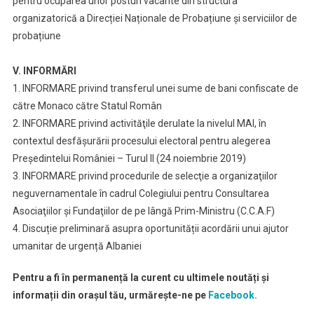
pentru ocuparea unor posturi vacante din structura
organizatorică a Direcției Naționale de Probațiune și serviciilor de
probațiune
V. INFORMĂRI
1. INFORMARE privind transferul unei sume de bani confiscate de
către Monaco către Statul Român
2. INFORMARE privind activităţile derulate la nivelul MAI, în
contextul desfăşurării procesului electoral pentru alegerea
Preşedintelui României – Turul II (24 noiembrie 2019)
3. INFORMARE privind procedurile de selecţie a organizaţiilor
neguvernamentale în cadrul Colegiului pentru Consultarea
Asociaţiilor şi Fundaţiilor de pe lângă Prim-Ministru (C.C.A.F)
4. Discuție preliminară asupra oportunității acordării unui ajutor
umanitar de urgență Albaniei
Pentru a fi în permanență la curent cu ultimele noutăți și
informații din orașul tău, urmărește-ne pe
Facebook.