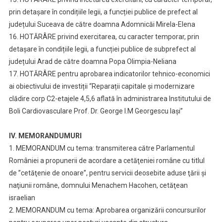
prin detașare în condițiile legii, a funcției publice de prefect al
județului Suceava de către doamna Adomnicăi Mirela-Elena
16. HOTĂRÂRE privind exercitarea, cu caracter temporar, prin
detașare în condițiile legii, a funcției publice de subprefect al
județului Arad de către doamna Popa Olimpia-Neliana
17. HOTĂRÂRE pentru aprobarea indicatorilor tehnico-economici
ai obiectivului de investiții “Reparații capitale și modernizare
clădire corp C2-etajele 4,5,6 aflată în administrarea Institutului de
Boli Cardiovasculare Prof. Dr. George I.M Georgescu Iași”
IV. MEMORANDUMURI
1. MEMORANDUM cu tema: transmiterea către Parlamentul
României a propunerii de acordare a cetăţeniei române cu titlul
de ”cetăţenie de onoare”, pentru servicii deosebite aduse ţării şi
naţiunii române, domnului Menachem Hacohen, cetăţean
israelian
2. MEMORANDUM cu tema: Aprobarea organizării concursurilor