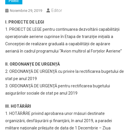
Politic
Editor
Noiembrie 29, 2019
I. PROIECTE DE LEGI
1. PROIECT DE LEGE pentru continuarea dezvoltării capabilității
operaționale aeriene cuprinse în Etapa de tranziție inițială a
Concepției de realizare graduală a capabilității de apărare
aeriană în cadrul programului “Avion multirol al Forțelor Aeriene”
II. ORDONANȚE DE URGENȚĂ
2. ORDONANŢĂ DE URGENŢĂ cu privire la rectificarea bugetului de
stat pe anul 2019
3. ORDONANŢĂ DE URGENŢĂ pentru rectificarea bugetului
asigurărilor sociale de stat pe anul 2019
III. HOTĂRÂRI
1. HOTĂRÂRE privind aprobarea unor măsuri destinate
organizării, desfăşurării şi finanţării, în anul 2019, a paradei
militare naţionale prilejuite de data de 1 Decembrie – Ziua