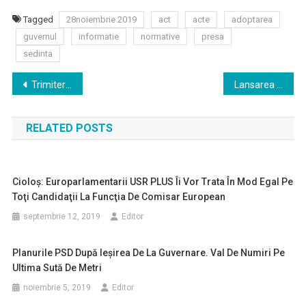
Tagged
28noiembrie 2019
act
acte
adoptarea
guvernul
informatie
normative
presa
sedinta
Navigare
Trimitere fost ministru al Comunicațiilor – spălare de bani
Lansarea proiectului „România Durabilă”
în
RELATED POSTS
articole
Cioloş: Europarlamentarii USR PLUS Îi Vor Trata În Mod Egal Pe
Toţi Candidaţii La Funcţia De Comisar European
septembrie 12, 2019
Editor
Planurile PSD După Ieşirea De La Guvernare. Val De Numiri Pe
Ultima Sută De Metri
noiembrie 5, 2019
Editor