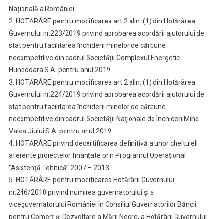
Naţională a României
2. HOTĂRÂRE pentru modificarea art.2 alin. (1) din Hotărârea
Guvernului nr.223/2019 privind aprobarea acordării ajutorului de
stat pentru facilitarea închiderii minelor de cărbune
necompetitive din cadrul Societăţii Complexul Energetic
Hunedoara S.A. pentru anul 2019
3. HOTĂRÂRE pentru modificarea art.2 alin. (1) din Hotărârea
Guvernului nr.224/2019 privind aprobarea acordării ajutorului de
stat pentru facilitarea închiderii minelor de cărbune
necompetitive din cadrul Societăţii Naţionale de Închideri Mine
Valea Jiului S.A. pentru anul 2019
4. HOTĂRÂRE privind decertificarea definitivă a unor cheltuieli
aferente proiectelor finanţate prin Programul Operaţional
”Asistenţă Tehnică” 2007 – 2013
5. HOTĂRÂRE pentru modificarea Hotărârii Guvernului
nr.246/2010 privind numirea guvernatorului şi a
viceguvernatorului României în Consiliul Guvernatorilor Băncii
pentru Comerţ şi Dezvoltare a Mării Negre, a Hotărârii Guvernului