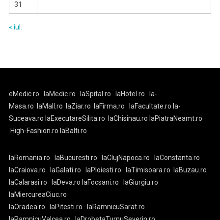
31
« iul.
eMedic.ro
laMedic.ro
laSpital.ro
laHotel.ro
la-
Masa.ro
laMall.ro
laZiar.ro
laFirma.ro
laFacultate.ro
la-
Suceava.ro
laExecutareSilita.ro
laChisinau.ro
laPiatraNeamt.ro
High-Fashion.ro
laBalti.ro
laRomania.ro
laBucuresti.ro
laClujNapoca.ro
laConstanta.ro
laCraiova.ro
laGalati.ro
laPloiesti.ro
laTimisoara.ro
laBuzau.ro
laCalarasi.ro
laDeva.ro
laFocsani.ro
laGiurgiu.ro
laMiercureaCiuc.ro
laOradea.ro
laPitesti.ro
laRamnicuSarat.ro
laRamnicuValcea.ro
laDrobetaTurnuSeverin.ro