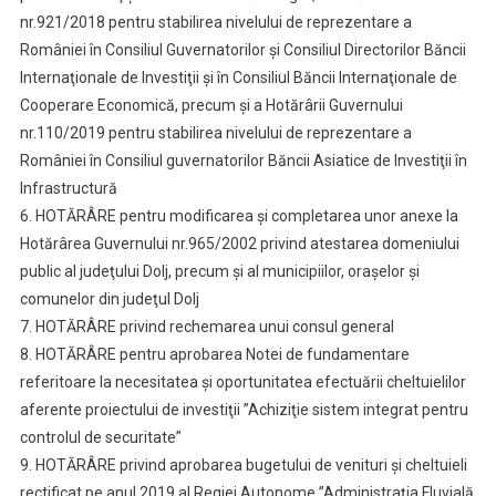
nr.921/2018 pentru stabilirea nivelului de reprezentare a
României în Consiliul Guvernatorilor şi Consiliul Directorilor Băncii
Internaţionale de Investiţii şi în Consiliul Băncii Internaţionale de
Cooperare Economică, precum şi a Hotărârii Guvernului
nr.110/2019 pentru stabilirea nivelului de reprezentare a
României în Consiliul guvernatorilor Băncii Asiatice de Investiţii în
Infrastructură
6. HOTĂRÂRE pentru modificarea şi completarea unor anexe la
Hotărârea Guvernului nr.965/2002 privind atestarea domeniului
public al judeţului Dolj, precum şi al municipiilor, oraşelor şi
comunelor din judeţul Dolj
7. HOTĂRÂRE privind rechemarea unui consul general
8. HOTĂRÂRE pentru aprobarea Notei de fundamentare
referitoare la necesitatea şi oportunitatea efectuării cheltuielilor
aferente proiectului de investiţii ”Achiziţie sistem integrat pentru
controlul de securitate”
9. HOTĂRÂRE privind aprobarea bugetului de venituri şi cheltuieli
rectificat pe anul 2019 al Regiei Autonome ”Administraţia Fluvială